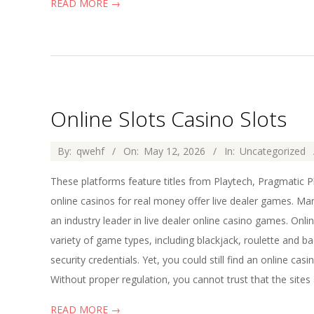
READ MORE →
Online Slots Casino Slots
2026-
By:
qwehf
On:
May 12, 2026
In:
Uncategorized
05-
These platforms feature titles from Playtech, Pragmatic P
12
online casinos for real money offer live dealer games. M
an industry leader in live dealer online casino games. Onli
variety of game types, including blackjack, roulette and b
security credentials. Yet, you could still find an online ca
Without proper regulation, you cannot trust that the site
READ MORE →