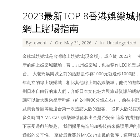
2023最新TOP 8香港娛樂
網上賭場指南
2026-
By:
qwehf
On:
May 31, 2026
In:
Uncategorized
05-
金鈦城娛樂城是台灣線上娛樂城(現金版)，成立於 2023年
31
新的線上娛樂城體驗，普… 九州娛樂城，也被稱作LEO娛
台。 大老爺娛樂城之前的活動是你存1000元就送你1000點，
年創立的線上娛樂城，相比其他線上知名娛樂城，他們的遊戲
劃日本自由行的旅人們，介紹日本文化魅力與旅遊資訊的網站
議可以從大阪乘坐新幹線（約2小時30分鐘左右），前往中
及美食餐廳等最適合第一次造訪大阪的遊客。 從JR大阪站搭
多久時間？Mr. Cash娛樂城儲值和出金是否安全 這樣的
下享受遊戲的樂趣。 我們採用先進的加密技術來保護用戶的
遊戲的公平性。 至於最近關於Mr.Cash走數的報導，這與警