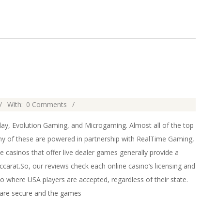
With:
0 Comments
lay, Evolution Gaming, and Microgaming. Almost all of the top
any of these are powered in partnership with RealTime Gaming,
ne casinos that offer live dealer games generally provide a
accarat.So, our reviews check each online casino’s licensing and
sino where USA players are accepted, regardless of their state.
s are secure and the games