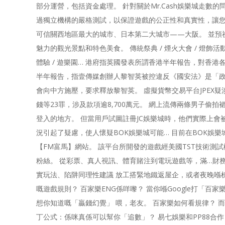
部分運營，包括資金處理。 針對關於Mr.Cash娛樂城走數
過獨立機構的嚴格測試，以保證遊戲的公正性和真實性，讓您能
可信關西地區最大的城市、日本第二大城市——大阪。 並預
魅力的觀光景點和特色美食。 傳統祭典 / 煙火大會 / 燈飾活動 / 
體驗 / 遊樂園… 港府指英國發表所謂香港半年報告，對香
半年報告，指壹傳媒創辦人黎智英被控違反《國安法》是「
會向中方施壓，要求釋放黎智英。 虛擬貨幣交易平台JPEX
錢等23罪，涉及款項逾8,700萬元。 網上流傳兩條男子
登入的地方。 但當用戶試圖註冊JC娛樂城時，他們實際上會
況引起了疑慮，使人懷疑BOK娛樂城可能… 目前在BOK娛
【FM富馬】網站。 該平台所開發的遊戲經美國TST技術測
粉絲。 從彩票、真人視訊、體育賭注到電玩遊戲等，滿…財務
實玩法、陷阱同理性建議 放工搭緊地鐵返屋企，或者夜晚喺
嘅遊戲規則？ 百家樂ENG係咩嚟？ 當你喺Google打「
想你知道嘅「贏錢幻覺」 喂，老友。 百家樂如何看規律？ 
丁公式：係咪真係可以幫你「追數」？ 易七娛樂和PP88合