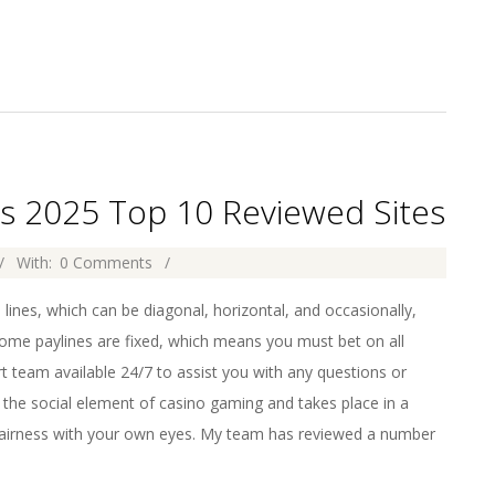
os 2025 Top 10 Reviewed Sites
With:
0 Comments
ines, which can be diagonal, horizontal, and occasionally,
some paylines are fixed, which means you must bet on all
 team available 24/7 to assist you with any questions or
k the social element of casino gaming and takes place in a
airness with your own eyes. My team has reviewed a number