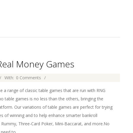
 Real Money Games
With:
0 Comments
e a range of classic table games that are run with RNG
no table games is no less than the others, bringing the
atform. Our variations of table games are perfect for trying
es of winning and to help enhance smarter bankroll
rd Rummy, Three-Card Poker, Mini-Baccarat, and more.No
n need to